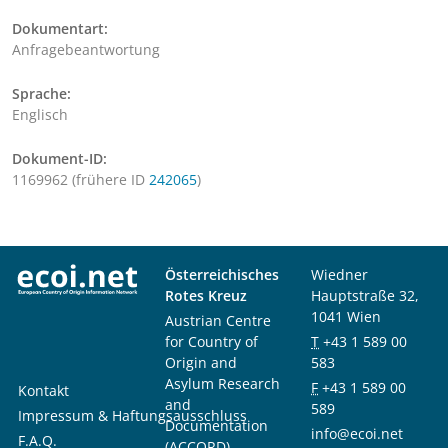
Dokumentart:
Anfragebeantwortung
Sprache:
Englisch
Dokument-ID:
1169962 (frühere ID
242065
)
Österreichisches
Wiedner
Rotes Kreuz
Hauptstraße 32,
1041 Wien
Austrian Centre
for Country of
T
+43 1 589 00
Origin and
583
Asylum Research
F
+43 1 589 00
Kontakt
and
589
Impressum & Haftungsausschluss
Documentation
info@ecoi.net
F.A.Q.
(ACCORD)