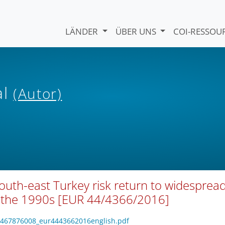
LÄNDER
ÜBER UNS
COI-RESSO
al
(Autor)
south-east Turkey risk return to widesprea
in the 1990s [EUR 44/4366/2016]
6_1467876008_eur4443662016english.pdf