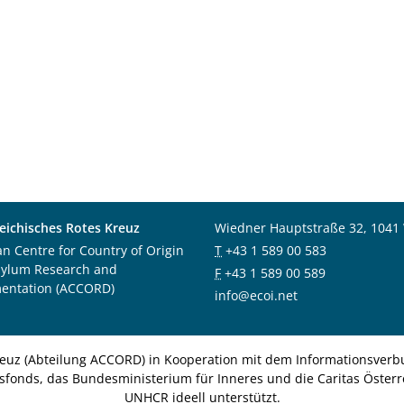
eichisches Rotes Kreuz
Wiedner Hauptstraße 32, 1041
an Centre for Country of Origin
T
+43 1 589 00 583
sylum Research and
F
+43 1 589 00 589
entation (ACCORD)
info@ecoi.net
euz (Abteilung ACCORD) in Kooperation mit dem Informationsverbu
nsfonds, das Bundesministerium für Inneres und die Caritas Österre
UNHCR ideell unterstützt.