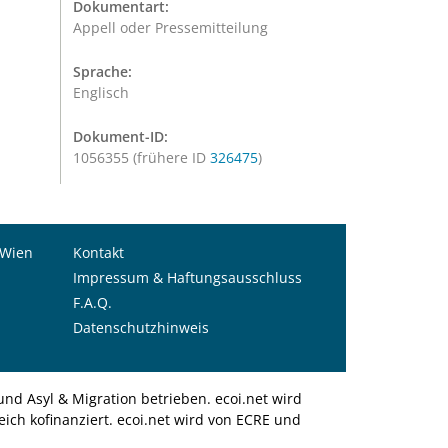
Dokumentart:
Appell oder Pressemitteilung
Sprache:
Englisch
Dokument-ID:
1056355 (frühere ID
326475
)
 Wien
Kontakt
Impressum & Haftungsausschluss
F.A.Q.
Datenschutzhinweis
nd Asyl & Migration betrieben. ecoi.net wird
ich kofinanziert. ecoi.net wird von ECRE und