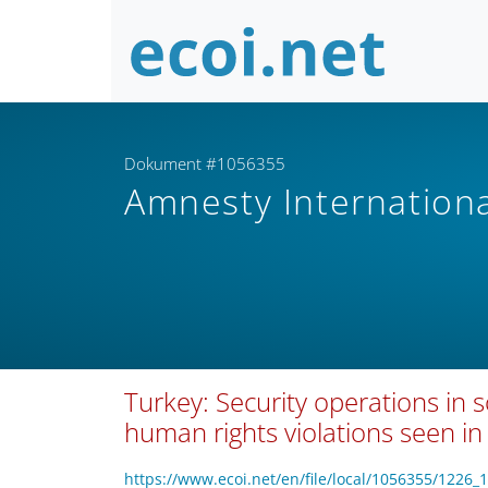
Dokument #1056355
Amnesty Internation
Turkey: Security operations in 
human rights violations seen 
https://www.ecoi.net/en/file/local/1056355/122