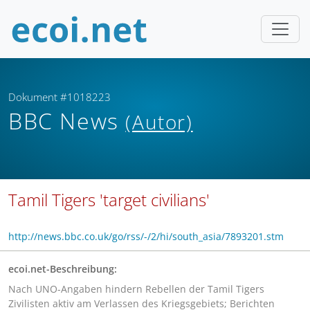
Dokument #1018223
BBC News
(Autor)
Tamil Tigers 'target civilians'
http://news.bbc.co.uk/go/rss/-/2/hi/south_asia/7893201.stm
ecoi.net-Beschreibung:
Nach UNO-Angaben hindern Rebellen der Tamil Tigers
Zivilisten aktiv am Verlassen des Kriegsgebiets; Berichten