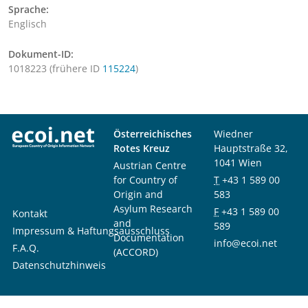
Sprache:
Englisch
Dokument-ID:
1018223 (frühere ID
115224
)
Österreichisches
Wiedner
Rotes Kreuz
Hauptstraße 32,
1041 Wien
Austrian Centre
for Country of
T
+43 1 589 00
Origin and
583
Asylum Research
F
+43 1 589 00
Kontakt
and
589
Impressum & Haftungsausschluss
Documentation
info@ecoi.net
F.A.Q.
(ACCORD)
Datenschutzhinweis