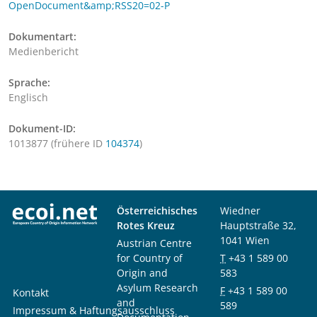
OpenDocument&amp;RSS20=02-P
Dokumentart:
Medienbericht
Sprache:
Englisch
Dokument-ID:
1013877 (frühere ID
104374
)
Österreichisches
Wiedner
Rotes Kreuz
Hauptstraße 32,
1041 Wien
Austrian Centre
for Country of
T
+43 1 589 00
Origin and
583
Asylum Research
F
+43 1 589 00
Kontakt
and
589
Impressum & Haftungsausschluss