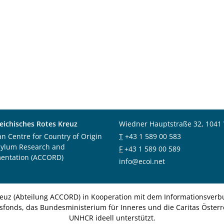
eichisches Rotes Kreuz
Wiedner Hauptstraße 32, 1041
an Centre for Country of Origin
T
+43 1 589 00 583
sylum Research and
F
+43 1 589 00 589
entation (ACCORD)
info@ecoi.net
euz (Abteilung ACCORD) in Kooperation mit dem Informationsverbu
nsfonds, das Bundesministerium für Inneres und die Caritas Österre
UNHCR ideell unterstützt.