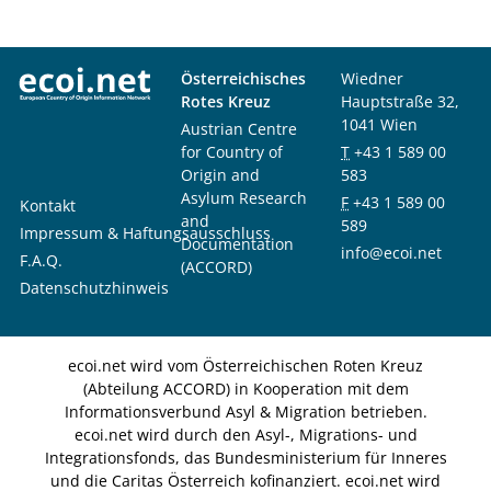
Österreichisches
Wiedner
Rotes Kreuz
Hauptstraße 32,
1041 Wien
Austrian Centre
for Country of
T
+43 1 589 00
Origin and
583
Asylum Research
F
+43 1 589 00
Kontakt
and
589
Impressum & Haftungsausschluss
Documentation
info@ecoi.net
F.A.Q.
(ACCORD)
Datenschutzhinweis
ecoi.net wird vom Österreichischen Roten Kreuz
(Abteilung ACCORD) in Kooperation mit dem
Informationsverbund Asyl & Migration betrieben.
ecoi.net wird durch den Asyl-, Migrations- und
Integrationsfonds, das Bundesministerium für Inneres
und die Caritas Österreich kofinanziert. ecoi.net wird