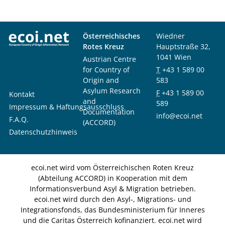
Österreichisches
Wiedner
Rotes Kreuz
Hauptstraße 32,
1041 Wien
Austrian Centre
for Country of
T
+43 1 589 00
Origin and
583
Asylum Research
F
+43 1 589 00
Kontakt
and
589
Impressum & Haftungsausschluss
Documentation
info@ecoi.net
F.A.Q.
(ACCORD)
Datenschutzhinweis
ecoi.net wird vom Österreichischen Roten Kreuz
(Abteilung ACCORD) in Kooperation mit dem
Informationsverbund Asyl & Migration betrieben.
ecoi.net wird durch den Asyl-, Migrations- und
Integrationsfonds, das Bundesministerium für Inneres
und die Caritas Österreich kofinanziert. ecoi.net wird