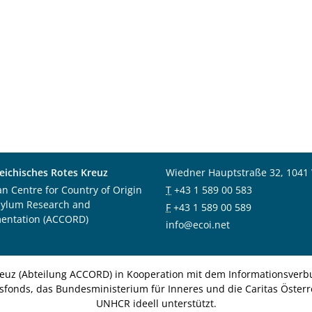
eichisches Rotes Kreuz
Wiedner Hauptstraße 32, 1041
an Centre for Country of Origin
T
+43 1 589 00 583
sylum Research and
F
+43 1 589 00 589
entation (ACCORD)
info@ecoi.net
euz (Abteilung ACCORD) in Kooperation mit dem Informationsverbu
nsfonds, das Bundesministerium für Inneres und die Caritas Österre
UNHCR ideell unterstützt.