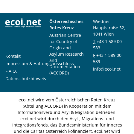
Österreichisches
Wiedner
Rotes Kreuz
Hauptstraße 32,
1041 Wien
Austrian Centre
for Country of
T
+43 1 589 00
Origin and
583
Asylum Research
F
+43 1 589 00
Kontakt
and
589
Impressum & Haftungsausschluss
Documentation
info@ecoi.net
F.A.Q.
(ACCORD)
Datenschutzhinweis
ecoi.net wird vom Österreichischen Roten Kreuz
(Abteilung ACCORD) in Kooperation mit dem
Informationsverbund Asyl & Migration betrieben.
ecoi.net wird durch den Asyl-, Migrations- und
Integrationsfonds, das Bundesministerium für Inneres
und die Caritas Österreich kofinanziert. ecoi.net wird