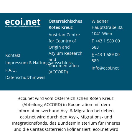
Österreichisches
Wiedner
Rotes Kreuz
Hauptstraße 32,
1041 Wien
Austrian Centre
for Country of
T
+43 1 589 00
Origin and
583
Asylum Research
F
+43 1 589 00
Kontakt
and
589
Impressum & Haftungsausschluss
Documentation
info@ecoi.net
F.A.Q.
(ACCORD)
Datenschutzhinweis
ecoi.net wird vom Österreichischen Roten Kreuz
(Abteilung ACCORD) in Kooperation mit dem
Informationsverbund Asyl & Migration betrieben.
ecoi.net wird durch den Asyl-, Migrations- und
Integrationsfonds, das Bundesministerium für Inneres
und die Caritas Österreich kofinanziert. ecoi.net wird