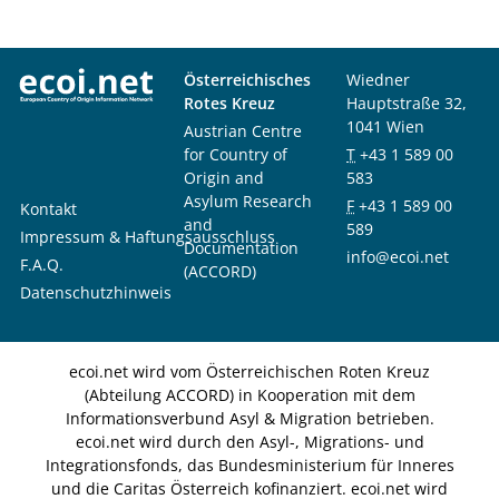
Österreichisches
Wiedner
Rotes Kreuz
Hauptstraße 32,
1041 Wien
Austrian Centre
for Country of
T
+43 1 589 00
Origin and
583
Asylum Research
F
+43 1 589 00
Kontakt
and
589
Impressum & Haftungsausschluss
Documentation
info@ecoi.net
F.A.Q.
(ACCORD)
Datenschutzhinweis
ecoi.net wird vom Österreichischen Roten Kreuz
(Abteilung ACCORD) in Kooperation mit dem
Informationsverbund Asyl & Migration betrieben.
ecoi.net wird durch den Asyl-, Migrations- und
Integrationsfonds, das Bundesministerium für Inneres
und die Caritas Österreich kofinanziert. ecoi.net wird