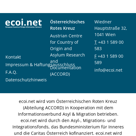
Österreichisches
Wiedner
Rotes Kreuz
Hauptstraße 32,
1041 Wien
Austrian Centre
for Country of
T
+43 1 589 00
Origin and
583
Asylum Research
F
+43 1 589 00
Kontakt
and
589
Impressum & Haftungsausschluss
Documentation
info@ecoi.net
F.A.Q.
(ACCORD)
Datenschutzhinweis
ecoi.net wird vom Österreichischen Roten Kreuz
(Abteilung ACCORD) in Kooperation mit dem
Informationsverbund Asyl & Migration betrieben.
ecoi.net wird durch den Asyl-, Migrations- und
Integrationsfonds, das Bundesministerium für Inneres
und die Caritas Österreich kofinanziert. ecoi.net wird