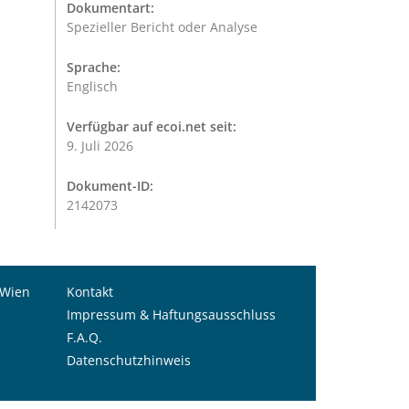
Dokumentart:
Spezieller Bericht oder Analyse
Sprache:
Englisch
Verfügbar auf ecoi.net seit:
9. Juli 2026
Dokument-ID:
2142073
 Wien
Kontakt
Impressum & Haftungsausschluss
F.A.Q.
Datenschutzhinweis