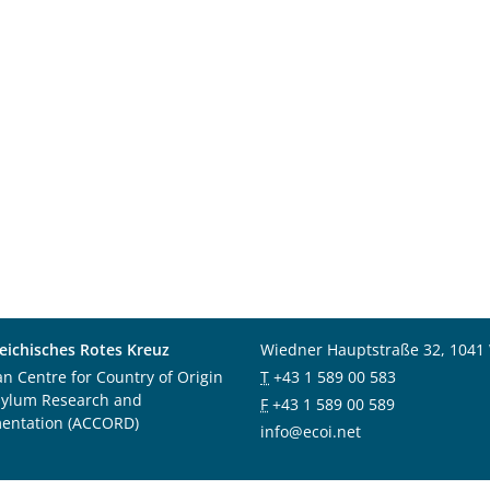
eichisches Rotes Kreuz
Wiedner Hauptstraße 32, 1041
an Centre for Country of Origin
T
+43 1 589 00 583
sylum Research and
F
+43 1 589 00 589
entation (ACCORD)
info@ecoi.net