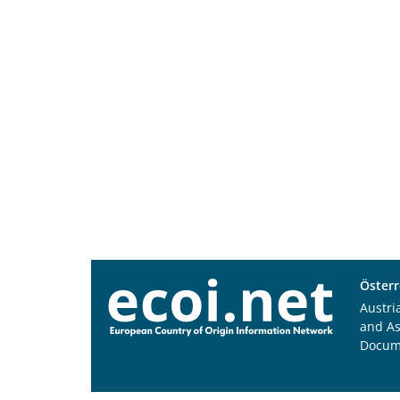
Österr
Austri
and A
Docum