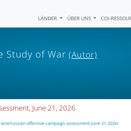
LÄNDER
ÜBER UNS
COI-RESSO
he Study of War
(Autor)
sessment, June 21, 2026
raine/russian-offensive-campaign-assessment-june-21-2026/