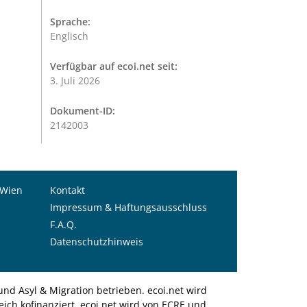
Sprache:
Englisch
Verfügbar auf ecoi.net seit:
3. Juli 2026
Dokument-ID:
2142003
 Wien
Kontakt
Impressum & Haftungsausschluss
F.A.Q.
Datenschutzhinweis
nd Asyl & Migration betrieben. ecoi.net wird
ich kofinanziert. ecoi.net wird von ECRE und