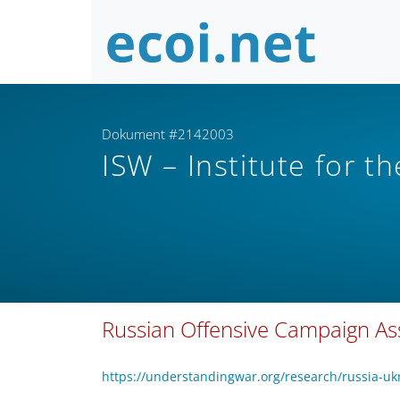
Dokument #2142003
ISW – Institute for t
Russian Offensive Campaign As
https://understandingwar.org/research/russia-uk