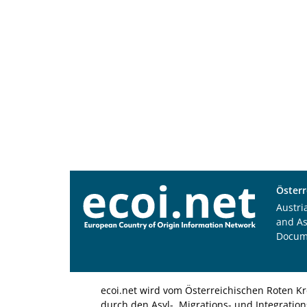
Österr
Austri
and A
Docum
ecoi.net wird vom Österreichischen Roten Kr
durch den Asyl-, Migrations- und Integratio