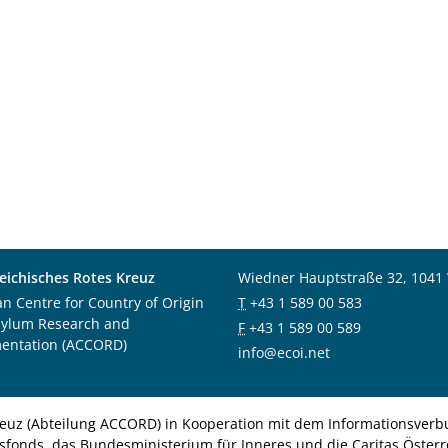
eichisches Rotes Kreuz
Wiedner Hauptstraße 32, 1041
an Centre for Country of Origin
T
+43 1 589 00 583
sylum Research and
F
+43 1 589 00 589
entation (ACCORD)
info@ecoi.net
euz (Abteilung ACCORD) in Kooperation mit dem Informationsverbu
nsfonds, das Bundesministerium für Inneres und die Caritas Österre