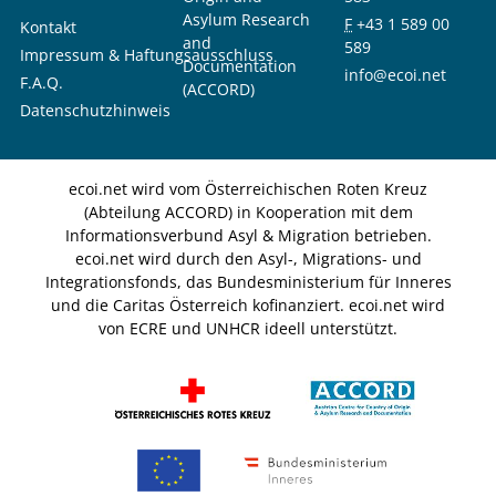
Asylum Research
F
+43 1 589 00
Kontakt
and
589
Impressum & Haftungsausschluss
Documentation
info@ecoi.net
F.A.Q.
(ACCORD)
Datenschutzhinweis
ecoi.net wird vom Österreichischen Roten Kreuz
(Abteilung ACCORD) in Kooperation mit dem
Informationsverbund Asyl & Migration betrieben.
ecoi.net wird durch den Asyl-, Migrations- und
Integrationsfonds, das Bundesministerium für Inneres
und die Caritas Österreich kofinanziert. ecoi.net wird
von ECRE und UNHCR ideell unterstützt.