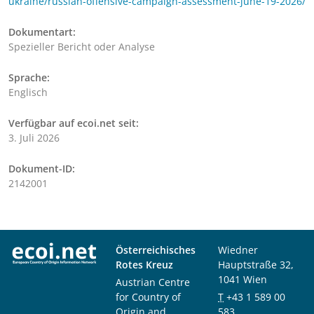
ukraine/russian-offensive-campaign-assessment-june-19-2026/
Dokumentart:
Spezieller Bericht oder Analyse
Sprache:
Englisch
Verfügbar auf ecoi.net seit:
3. Juli 2026
Dokument-ID:
2142001
Österreichisches
Wiedner
Rotes Kreuz
Hauptstraße 32,
1041 Wien
Austrian Centre
for Country of
T
+43 1 589 00
Origin and
583