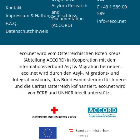
Asylum Research
F
+43 1 589 00
Kontakt
and
589
Impressum & Haftungsausschluss
Documentation
info@ecoi.net
F.A.Q.
(ACCORD)
Datenschutzhinweis
ecoi.net wird vom Österreichischen Roten Kreuz
(Abteilung ACCORD) in Kooperation mit dem
Informationsverbund Asyl & Migration betrieben.
ecoi.net wird durch den Asyl-, Migrations- und
Integrationsfonds, das Bundesministerium für Inneres
und die Caritas Österreich kofinanziert. ecoi.net wird
von ECRE und UNHCR ideell unterstützt.