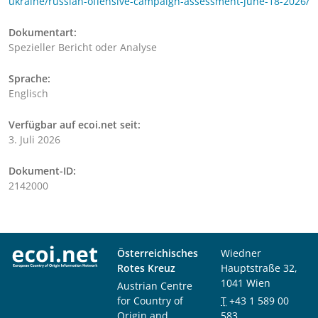
ukraine/russian-offensive-campaign-assessment-june-18-2026/
Dokumentart:
Spezieller Bericht oder Analyse
Sprache:
Englisch
Verfügbar auf ecoi.net seit:
3. Juli 2026
Dokument-ID:
2142000
Österreichisches
Wiedner
Rotes Kreuz
Hauptstraße 32,
1041 Wien
Austrian Centre
for Country of
T
+43 1 589 00
Origin and
583