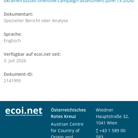
ukraine/russian-offensive-campaign-assessment-june-13-2026/
Dokumentart:
Spezieller Bericht oder Analyse
Sprache:
Englisch
Verfügbar auf ecoi.net seit:
3. Juli 2026
Dokument-ID:
2141995
Österreichisches
Wiedner
Rotes Kreuz
Hauptstraße 32,
1041 Wien
Austrian Centre
for Country of
T
+43 1 589 00
Origin and
583