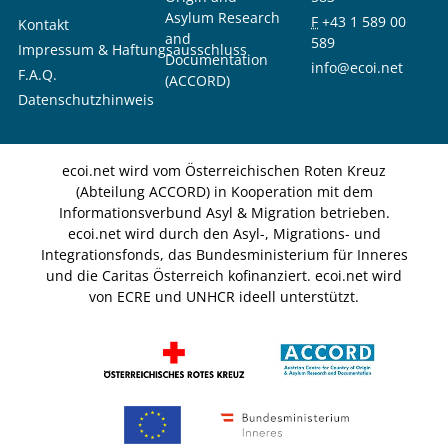
Asylum Research
F
+43 1 589 00
Kontakt
and
589
Impressum & Haftungsausschluss
Documentation
info@ecoi.net
F.A.Q.
(ACCORD)
Datenschutzhinweis
ecoi.net wird vom Österreichischen Roten Kreuz
(Abteilung ACCORD) in Kooperation mit dem
Informationsverbund Asyl & Migration betrieben.
ecoi.net wird durch den Asyl-, Migrations- und
Integrationsfonds, das Bundesministerium für Inneres
und die Caritas Österreich kofinanziert. ecoi.net wird
von ECRE und UNHCR ideell unterstützt.