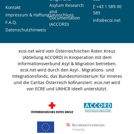
Asylum Research
F
+43 1 589 00
Kontakt
and
589
Impressum & Haftungsausschluss
Documentation
info@ecoi.net
F.A.Q.
(ACCORD)
Datenschutzhinweis
ecoi.net wird vom Österreichischen Roten Kreuz
(Abteilung ACCORD) in Kooperation mit dem
Informationsverbund Asyl & Migration betrieben.
ecoi.net wird durch den Asyl-, Migrations- und
Integrationsfonds, das Bundesministerium für Inneres
und die Caritas Österreich kofinanziert. ecoi.net wird
von ECRE und UNHCR ideell unterstützt.