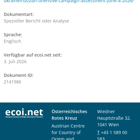
ukraine/russian-offensive-campaign-assessment-june-4-2026/
Dokumentart:
Spezieller Bericht oder Analyse
Sprache:
Englisch
Verfügbar auf ecoi.net seit:
3. Juli 2026
Dokument-ID:
2141986
Österreichisches
Wiedner
Rotes Kreuz
Hauptstraße 32,
1041 Wien
Austrian Centre
for Country of
T
+43 1 589 00
Origin and
583