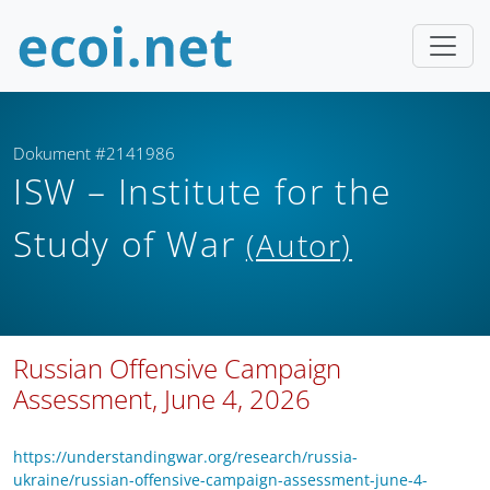
Dokument #2141986
ISW – Institute for the
Study of War
(Autor)
Russian Offensive Campaign
Assessment, June 4, 2026
https://understandingwar.org/research/russia-
ukraine/russian-offensive-campaign-assessment-june-4-