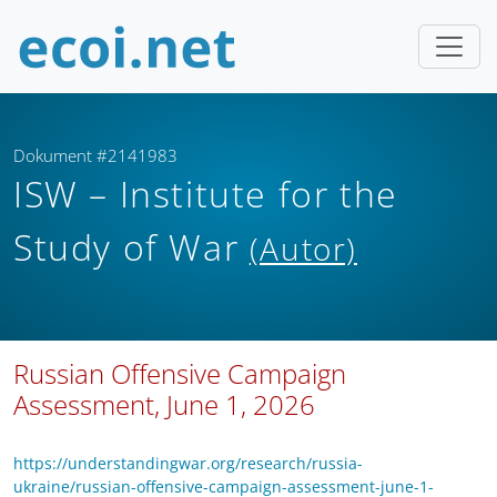
Dokument #2141983
ISW – Institute for the
Study of War
(Autor)
Russian Offensive Campaign
Assessment, June 1, 2026
https://understandingwar.org/research/russia-
ukraine/russian-offensive-campaign-assessment-june-1-