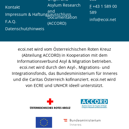
Asylum Research
F
+43 1 589 00
Kontakt
and
589
Impressum & Haftungsausschluss
Documentation
info@ecoi.net
F.A.Q.
(ACCORD)
Datenschutzhinweis
ecoi.net wird vom Österreichischen Roten Kreuz
(Abteilung ACCORD) in Kooperation mit dem
Informationsverbund Asyl & Migration betrieben.
ecoi.net wird durch den Asyl-, Migrations- und
Integrationsfonds, das Bundesministerium für Inneres
und die Caritas Österreich kofinanziert. ecoi.net wird
von ECRE und UNHCR ideell unterstützt.