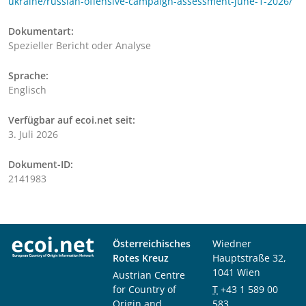
ukraine/russian-offensive-campaign-assessment-june-1-2026/
Dokumentart:
Spezieller Bericht oder Analyse
Sprache:
Englisch
Verfügbar auf ecoi.net seit:
3. Juli 2026
Dokument-ID:
2141983
Österreichisches
Wiedner
Rotes Kreuz
Hauptstraße 32,
1041 Wien
Austrian Centre
for Country of
T
+43 1 589 00
Origin and
583