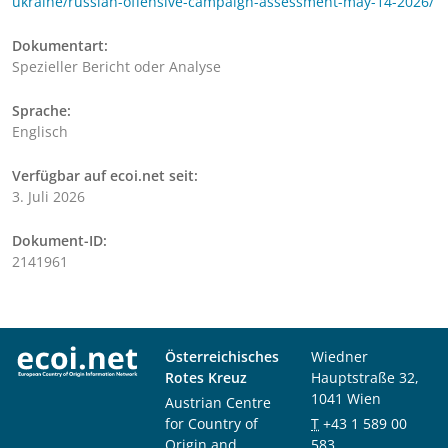
ukraine/russian-offensive-campaign-assessment-may-14-2026/
Dokumentart:
Spezieller Bericht oder Analyse
Sprache:
Englisch
Verfügbar auf ecoi.net seit:
3. Juli 2026
Dokument-ID:
2141961
Österreichisches
Wiedner
Rotes Kreuz
Hauptstraße 32,
1041 Wien
Austrian Centre
for Country of
T
+43 1 589 00
Origin and
583