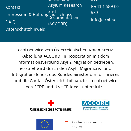
Asylum Research
F
+43 1 589 00
Kontakt
and
589
Impressum & Haftungsausschluss
Documentation
info@ecoi.net
F.A.Q.
(ACCORD)
Datenschutzhinweis
ecoi.net wird vom Österreichischen Roten Kreuz
(Abteilung ACCORD) in Kooperation mit dem
Informationsverbund Asyl & Migration betrieben.
ecoi.net wird durch den Asyl-, Migrations- und
Integrationsfonds, das Bundesministerium für Inneres
und die Caritas Österreich kofinanziert. ecoi.net wird
von ECRE und UNHCR ideell unterstützt.