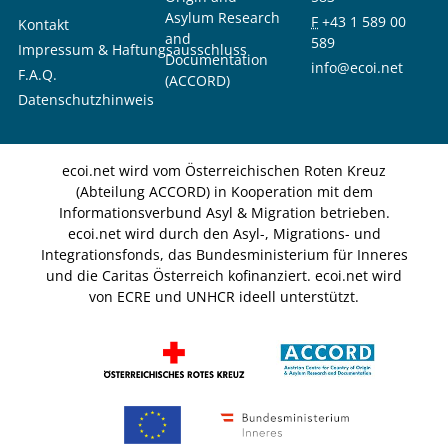
Asylum Research
F
+43 1 589 00
Kontakt
and
589
Impressum & Haftungsausschluss
Documentation
info@ecoi.net
F.A.Q.
(ACCORD)
Datenschutzhinweis
ecoi.net wird vom Österreichischen Roten Kreuz
(Abteilung ACCORD) in Kooperation mit dem
Informationsverbund Asyl & Migration betrieben.
ecoi.net wird durch den Asyl-, Migrations- und
Integrationsfonds, das Bundesministerium für Inneres
und die Caritas Österreich kofinanziert. ecoi.net wird
von ECRE und UNHCR ideell unterstützt.