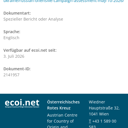
ukraine/russian-offensive-campaign-assessment-may-10-2026/
Dokumentart:
Spezieller Bericht oder Analyse
Sprache:
Englisch
Verfügbar auf ecoi.net seit:
3. Juli 2026
Dokument-ID:
2141957
Österreichisches
Wiedner
Rotes Kreuz
Hauptstraße 32,
1041 Wien
Austrian Centre
for Country of
T
+43 1 589 00
Origin and
583