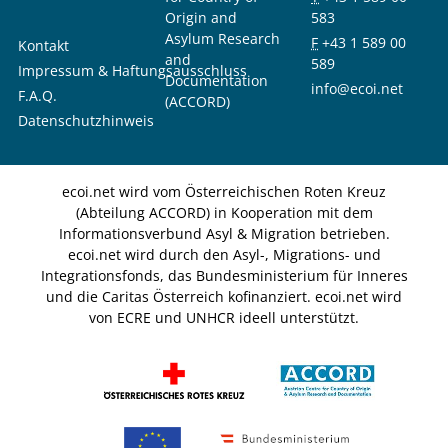
Origin and
583
Asylum Research
F
+43 1 589 00
Kontakt
and
589
Impressum & Haftungsausschluss
Documentation
info@ecoi.net
F.A.Q.
(ACCORD)
Datenschutzhinweis
ecoi.net wird vom Österreichischen Roten Kreuz
(Abteilung ACCORD) in Kooperation mit dem
Informationsverbund Asyl & Migration betrieben.
ecoi.net wird durch den Asyl-, Migrations- und
Integrationsfonds, das Bundesministerium für Inneres
und die Caritas Österreich kofinanziert. ecoi.net wird
von ECRE und UNHCR ideell unterstützt.