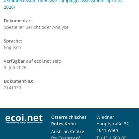
ukraine/russian-offensive-campaign-assessment-april-22-
2026/
Dokumentart:
Spezieller Bericht oder Analyse
Sprache:
Englisch
Verfügbar auf ecoi.net seit:
3. Juli 2026
Dokument-ID:
2141939
Österreichisches
Wiedner
Rotes Kreuz
Hauptstraße 32,
1041 Wien
Austrian Centre
for Country of
T
+43 1 589 00