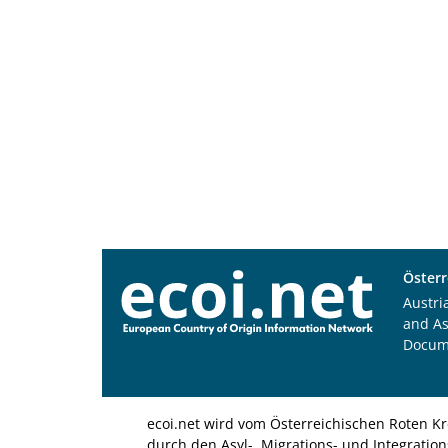
Österr
Austri
and A
Docum
ecoi.net wird vom Österreichischen Roten Kr
durch den Asyl-, Migrations- und Integratio