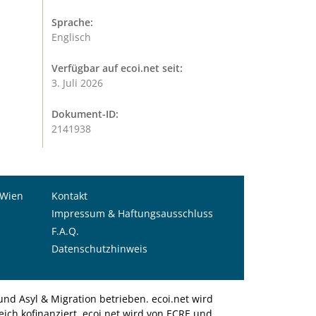
Sprache:
Englisch
Verfügbar auf ecoi.net seit:
3. Juli 2026
Dokument-ID:
2141938
 Wien
Kontakt
Impressum & Haftungsausschluss
F.A.Q.
Datenschutzhinweis
nd Asyl & Migration betrieben. ecoi.net wird
ich kofinanziert. ecoi.net wird von ECRE und