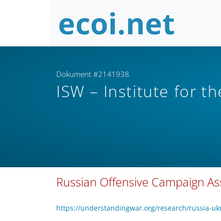
Dokument #2141938
ISW – Institute for t
Russian Offensive Campaign As
https://understandingwar.org/research/russia-uk