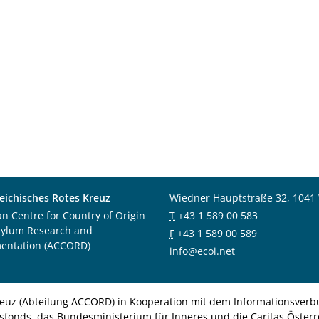
eichisches Rotes Kreuz
Wiedner Hauptstraße 32, 1041
an Centre for Country of Origin
T
+43 1 589 00 583
sylum Research and
F
+43 1 589 00 589
entation (ACCORD)
info@ecoi.net
euz (Abteilung ACCORD) in Kooperation mit dem Informationsverbu
nsfonds, das Bundesministerium für Inneres und die Caritas Österre