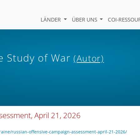
LÄNDER
ÜBER UNS
COI-RESSO
he Study of War
(Autor)
sessment, April 21, 2026
raine/russian-offensive-campaign-assessment-april-21-2026/