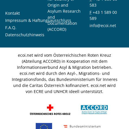
Origin and
583
Asylum Research
F
+43 1 589 00
Kontakt
and
589
Impressum & Haftungsausschluss
Documentation
info@ecoi.net
F.A.Q.
(ACCORD)
Datenschutzhinweis
ecoi.net wird vom Österreichischen Roten Kreuz
(Abteilung ACCORD) in Kooperation mit dem
Informationsverbund Asyl & Migration betrieben.
ecoi.net wird durch den Asyl-, Migrations- und
Integrationsfonds, das Bundesministerium für Inneres
und die Caritas Österreich kofinanziert. ecoi.net wird
von ECRE und UNHCR ideell unterstützt.