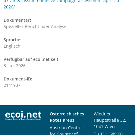
ukraine/russian-offensive-campaign-assessment-april-20-
2026/
Dokumentart:
Spezieller Bericht oder Analyse
Sprache:
Englisch
Verfügbar auf ecoi.net seit:
3. Juli 2026
Dokument-ID:
2141937
Österreichisches
Wiedner
Rotes Kreuz
Hauptstraße 32,
1041 Wien
Austrian Centre
for Country of
T
+43 1 589 00