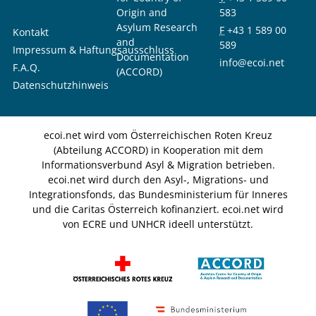
Origin and
583
Asylum Research
F
+43 1 589 00
Kontakt
and
589
Impressum & Haftungsausschluss
Documentation
info@ecoi.net
F.A.Q.
(ACCORD)
Datenschutzhinweis
ecoi.net wird vom Österreichischen Roten Kreuz
(Abteilung ACCORD) in Kooperation mit dem
Informationsverbund Asyl & Migration betrieben.
ecoi.net wird durch den Asyl-, Migrations- und
Integrationsfonds, das Bundesministerium für Inneres
und die Caritas Österreich kofinanziert. ecoi.net wird
von ECRE und UNHCR ideell unterstützt.