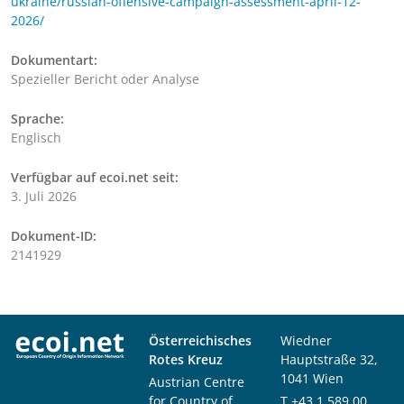
ukraine/russian-offensive-campaign-assessment-april-12-
2026/
Dokumentart:
Spezieller Bericht oder Analyse
Sprache:
Englisch
Verfügbar auf ecoi.net seit:
3. Juli 2026
Dokument-ID:
2141929
Österreichisches
Wiedner
Rotes Kreuz
Hauptstraße 32,
1041 Wien
Austrian Centre
for Country of
T
+43 1 589 00