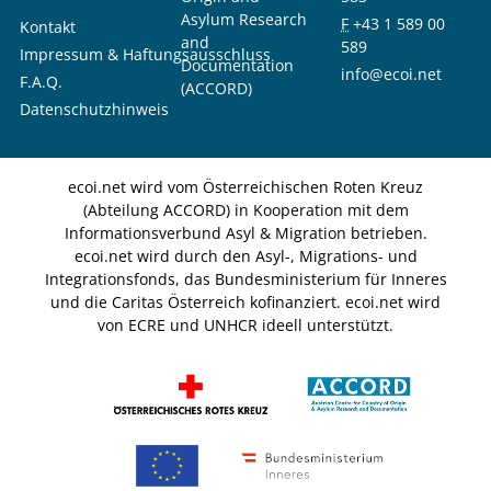
Asylum Research
F
+43 1 589 00
Kontakt
and
589
Impressum & Haftungsausschluss
Documentation
info@ecoi.net
F.A.Q.
(ACCORD)
Datenschutzhinweis
ecoi.net wird vom Österreichischen Roten Kreuz
(Abteilung ACCORD) in Kooperation mit dem
Informationsverbund Asyl & Migration betrieben.
ecoi.net wird durch den Asyl-, Migrations- und
Integrationsfonds, das Bundesministerium für Inneres
und die Caritas Österreich kofinanziert. ecoi.net wird
von ECRE und UNHCR ideell unterstützt.