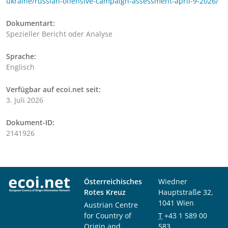
ukraine/russian-offensive-campaign-assessment-april-9-2026/
Dokumentart:
Spezieller Bericht oder Analyse
Sprache:
Englisch
Verfügbar auf ecoi.net seit:
3. Juli 2026
Dokument-ID:
2141926
Österreichisches
Wiedner
Rotes Kreuz
Hauptstraße 32,
1041 Wien
Austrian Centre
for Country of
T
+43 1 589 00
Origin and
583