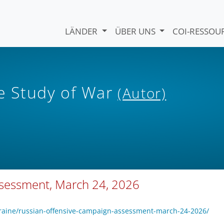
LÄNDER
ÜBER UNS
COI-RESSO
he Study of War
(Autor)
ssessment, March 24, 2026
kraine/russian-offensive-campaign-assessment-march-24-2026/