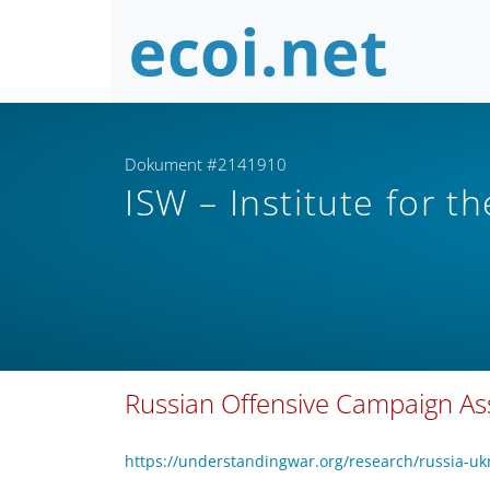
Dokument #2141910
ISW – Institute for t
Russian Offensive Campaign A
https://understandingwar.org/research/russia-u