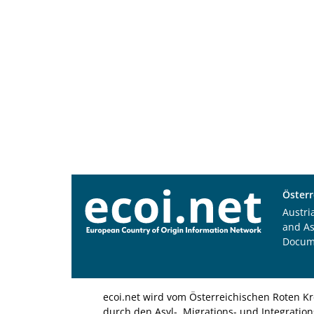
Österr
Austri
and A
Docum
ecoi.net wird vom Österreichischen Roten Kr
durch den Asyl-, Migrations- und Integratio