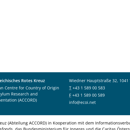
eichisches Rotes Kreuz
Wiedner Hauptstraße 32, 1041
an Centre for Country of Origin
T
+43 1 589 00 583
sylum Research and
F
+43 1 589 00 589
entation (ACCORD)
info@ecoi.net
euz (Abteilung ACCORD) in Kooperation mit dem Informationsverbu
nsfonds, das Bundesministerium für Inneres und die Caritas Österre