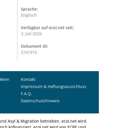
Sprache:
Englisch
Verfügbar auf ecoi.net seit:
3. Juli 2026
Dokument-ID:
2141910
 Wien
Kontakt
Impressum & Haftungsausschluss
F.A.Q.
Datenschutzhinweis
nd Asyl & Migration betrieben. ecoi.net wird
ich kofinanziert. ecoi.net wird von ECRE und