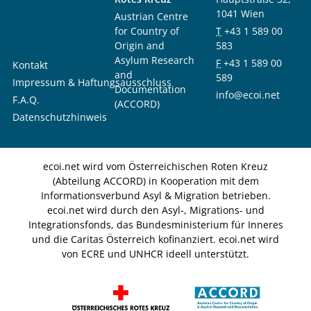
1041 Wien
Austrian Centre
for Country of
T
+43 1 589 00
Origin and
583
Asylum Research
F
+43 1 589 00
Kontakt
and
589
Impressum & Haftungsausschluss
Documentation
info@ecoi.net
F.A.Q.
(ACCORD)
Datenschutzhinweis
ecoi.net wird vom Österreichischen Roten Kreuz
(Abteilung ACCORD) in Kooperation mit dem
Informationsverbund Asyl & Migration betrieben.
ecoi.net wird durch den Asyl-, Migrations- und
Integrationsfonds, das Bundesministerium für Inneres
und die Caritas Österreich kofinanziert. ecoi.net wird
von ECRE und UNHCR ideell unterstützt.