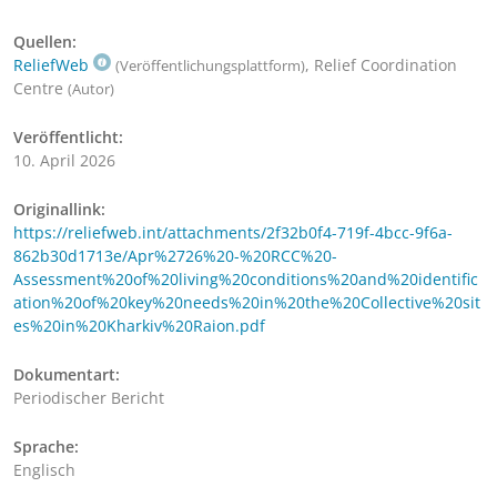
Quellen:
ReliefWeb
, Relief Coordination
(Veröffentlichungsplattform)
Centre
(Autor)
Veröffentlicht:
10. April 2026
Originallink:
https://reliefweb.int/attachments/2f32b0f4-719f-4bcc-9f6a-
862b30d1713e/Apr%2726%20-%20RCC%20-
Assessment%20of%20living%20conditions%20and%20identific
ation%20of%20key%20needs%20in%20the%20Collective%20sit
es%20in%20Kharkiv%20Raion.pdf
Dokumentart:
Periodischer Bericht
Sprache:
Englisch