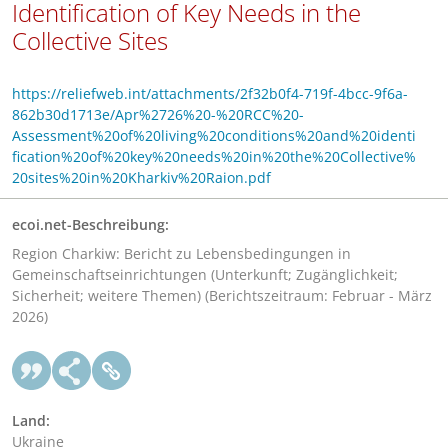
Identification of Key Needs in the
Collective Sites
https://reliefweb.int/attachments/2f32b0f4-719f-4bcc-9f6a-
862b30d1713e/Apr%2726%20-%20RCC%20-
Assessment%20of%20living%20conditions%20and%20identi
fication%20of%20key%20needs%20in%20the%20Collective%
20sites%20in%20Kharkiv%20Raion.pdf
ecoi.net-Beschreibung:
Region Charkiw: Bericht zu Lebensbedingungen in
Gemeinschaftseinrichtungen (Unterkunft; Zugänglichkeit;
Sicherheit; weitere Themen) (Berichtszeitraum: Februar - März
2026)
Land:
Ukraine