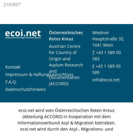
2141827
Österreichisches
Wiedner
Rotes Kreuz
Hauptstraße 32,
1041 Wien
Austrian Centre
for Country of
T
+43 1 589 00
Origin and
583
Asylum Research
F
+43 1 589 00
Kontakt
and
589
Impressum & Haftungsausschluss
Documentation
info@ecoi.net
F.A.Q.
(ACCORD)
Datenschutzhinweis
ecoi.net wird vom Österreichischen Roten Kreuz
(Abteilung ACCORD) in Kooperation mit dem
Informationsverbund Asyl & Migration betrieben.
ecoi.net wird durch den Asyl-, Migrations- und