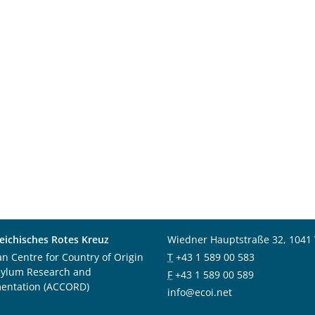
eichisches Rotes Kreuz
Wiedner Hauptstraße 32, 1041
an Centre for Country of Origin
T
+43 1 589 00 583
sylum Research and
F
+43 1 589 00 589
entation (ACCORD)
info@ecoi.net