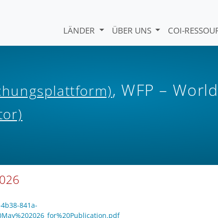
LÄNDER
ÜBER UNS
COI-RESSO
, WFP – Worl
ichungsplattform)
tor)
2026
-4b38-841a-
May%202026_for%20Publication.pdf