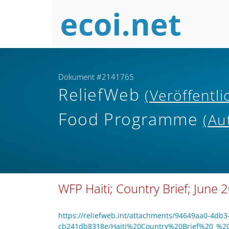
Dokument #2141765
ReliefWeb
(Veröffentl
Food Programme
(Au
WFP Haiti; Country Brief; June 
https://reliefweb.int/attachments/94649aa0-4db3
cb241db8318e/Haiti%20Country%20Brief%20_%20