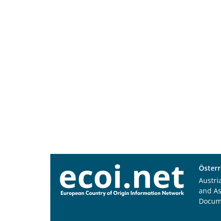
Österr
Austri
and A
Docum