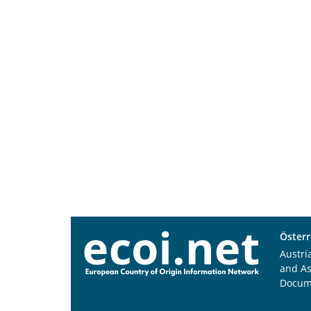
Österr
Austri
and A
Docum