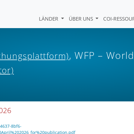
LÄNDER
ÜBER UNS
COI-RESSO
, WFP – Worl
ichungsplattform)
tor)
2026
-4637-8bf6-
April%202026_for%20publication.pdf