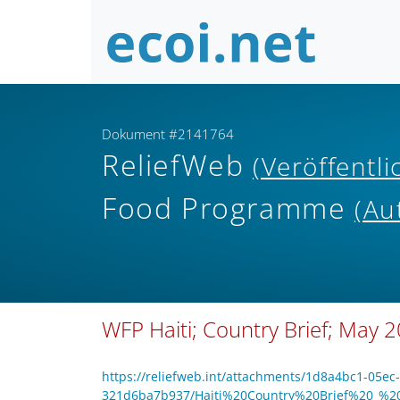
Dokument #2141764
ReliefWeb
(Veröffentl
Food Programme
(Au
WFP Haiti; Country Brief; May 
https://reliefweb.int/attachments/1d8a4bc1-05ec
321d6ba7b937/Haiti%20Country%20Brief%20_%20