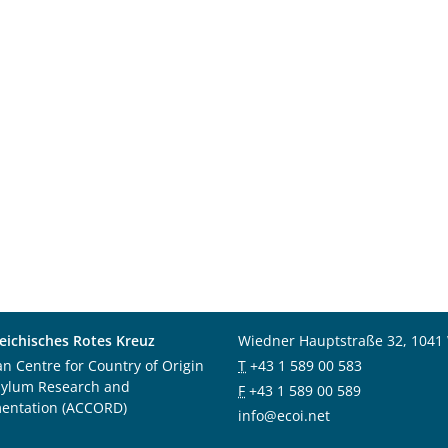
eichisches Rotes Kreuz
Wiedner Hauptstraße 32, 1041
an Centre for Country of Origin
T
+43 1 589 00 583
sylum Research and
F
+43 1 589 00 589
entation (ACCORD)
info@ecoi.net