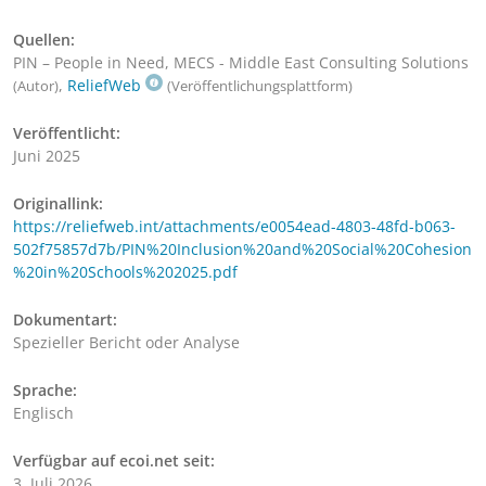
Quellen:
PIN – People in Need, MECS - Middle East Consulting Solutions
,
ReliefWeb
(Autor)
(Veröffentlichungsplattform)
Veröffentlicht:
Juni 2025
Originallink:
https://reliefweb.int/attachments/e0054ead-4803-48fd-b063-
502f75857d7b/PIN%20Inclusion%20and%20Social%20Cohesion
%20in%20Schools%202025.pdf
Dokumentart:
Spezieller Bericht oder Analyse
Sprache:
Englisch
Verfügbar auf ecoi.net seit:
3. Juli 2026