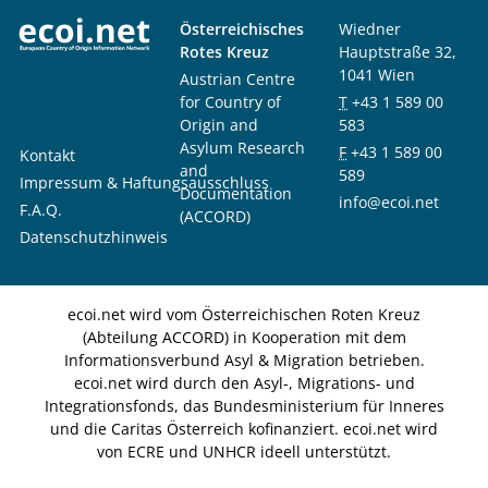
Österreichisches
Wiedner
Rotes Kreuz
Hauptstraße 32,
1041 Wien
Austrian Centre
for Country of
T
+43 1 589 00
Origin and
583
Asylum Research
F
+43 1 589 00
Kontakt
and
589
Impressum & Haftungsausschluss
Documentation
info@ecoi.net
F.A.Q.
(ACCORD)
Datenschutzhinweis
ecoi.net wird vom Österreichischen Roten Kreuz
(Abteilung ACCORD) in Kooperation mit dem
Informationsverbund Asyl & Migration betrieben.
ecoi.net wird durch den Asyl-, Migrations- und
Integrationsfonds, das Bundesministerium für Inneres
und die Caritas Österreich kofinanziert. ecoi.net wird
von ECRE und UNHCR ideell unterstützt.