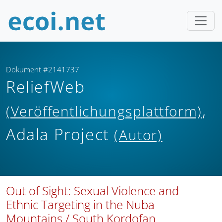
Dokument #2141737
ReliefWeb
,
(Veröffentlichungsplattform)
Adala Project
(Autor)
Out of Sight: Sexual Violence and
Ethnic Targeting in the Nuba
Mountains / South Kordofan