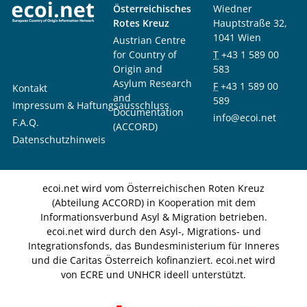
Österreichisches
Wiedner
Rotes Kreuz
Hauptstraße 32,
1041 Wien
Austrian Centre
for Country of
T
+43 1 589 00
Origin and
583
Asylum Research
F
+43 1 589 00
Kontakt
and
589
Impressum & Haftungsausschluss
Documentation
info@ecoi.net
F.A.Q.
(ACCORD)
Datenschutzhinweis
ecoi.net wird vom Österreichischen Roten Kreuz
(Abteilung ACCORD) in Kooperation mit dem
Informationsverbund Asyl & Migration betrieben.
ecoi.net wird durch den Asyl-, Migrations- und
Integrationsfonds, das Bundesministerium für Inneres
und die Caritas Österreich kofinanziert. ecoi.net wird
von ECRE und UNHCR ideell unterstützt.