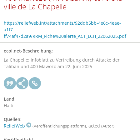
ville de La Chapelle
https://reliefweb.int/attachments/92ddb5bb-4e6c-4eae-
a1f7-
ff74af47d2a9/RRM_Fiche%20alerte_ACT_LCH_22062025.pdf
ecoi.net-Beschreibung:
La Chapelle: Infoblatt zu Vertreibung durch Attacke der
Taliban und 400 Mawozo am 22. Juni 2025
Land:
Haiti
Quellen:
ReliefWeb
, acted
(Veröffentlichungsplattform)
(Autor)
Veröffentlicht: