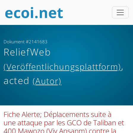
Dokument #2141683
ReliefWeb
,
(Veröffentlichungsplattform)
acted
(Autor)
Fiche Alerte; Déplacements suite à
une attaque par les GCO de Taliban et
400 Mawozo (Viv Ansanm) contre la