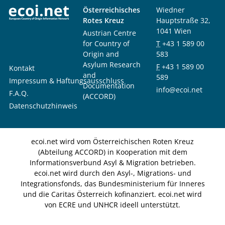
Österreichisches
Wiedner
Rotes Kreuz
Hauptstraße 32,
1041 Wien
Austrian Centre
for Country of
T
+43 1 589 00
Origin and
583
Asylum Research
F
+43 1 589 00
Kontakt
and
589
Impressum & Haftungsausschluss
Documentation
info@ecoi.net
F.A.Q.
(ACCORD)
Datenschutzhinweis
ecoi.net wird vom Österreichischen Roten Kreuz
(Abteilung ACCORD) in Kooperation mit dem
Informationsverbund Asyl & Migration betrieben.
ecoi.net wird durch den Asyl-, Migrations- und
Integrationsfonds, das Bundesministerium für Inneres
und die Caritas Österreich kofinanziert. ecoi.net wird
von ECRE und UNHCR ideell unterstützt.