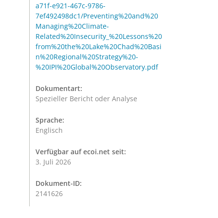
a71f-e921-467c-9786-
7ef492498dc1/Preventing%20and%20
Managing%20Climate-
Related%20Insecurity_%20Lessons%20
from%20the%20Lake%20Chad%20Basi
n%20Regional%20Strategy%20-
%20IPI%20Global%20Observatory.pdf
Dokumentart:
Spezieller Bericht oder Analyse
Sprache:
Englisch
Verfügbar auf ecoi.net seit:
3. Juli 2026
Dokument-ID:
2141626