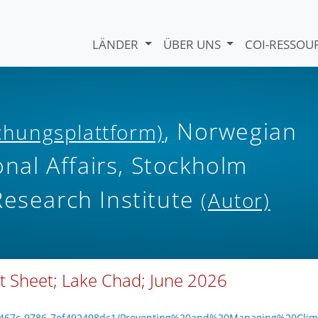
LÄNDER
ÜBER UNS
COI-RESSO
, Norwegian
ichungsplattform)
onal Affairs, Stockholm
Research Institute
(Autor)
ct Sheet; Lake Chad; June 2026
21-467c-9786-7ef492498dc1/Preventing%20and%20Managing%20Clim