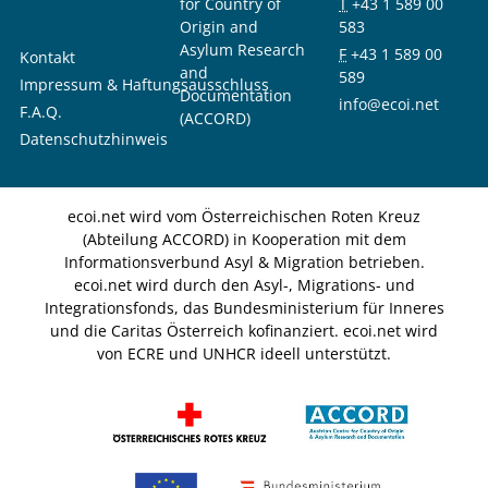
for Country of
T
+43 1 589 00
Origin and
583
Asylum Research
F
+43 1 589 00
Kontakt
and
589
Impressum & Haftungsausschluss
Documentation
info@ecoi.net
F.A.Q.
(ACCORD)
Datenschutzhinweis
ecoi.net wird vom Österreichischen Roten Kreuz
(Abteilung ACCORD) in Kooperation mit dem
Informationsverbund Asyl & Migration betrieben.
ecoi.net wird durch den Asyl-, Migrations- und
Integrationsfonds, das Bundesministerium für Inneres
und die Caritas Österreich kofinanziert. ecoi.net wird
von ECRE und UNHCR ideell unterstützt.