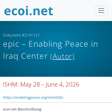
Dokument #2141121
epic – Enabling Peace in
Iraq Center
(Autor)
ISHM: May 28 – June 4, 2026
https://enablingpeace.org/ishm545/
ecoi.net-Beschreibung: