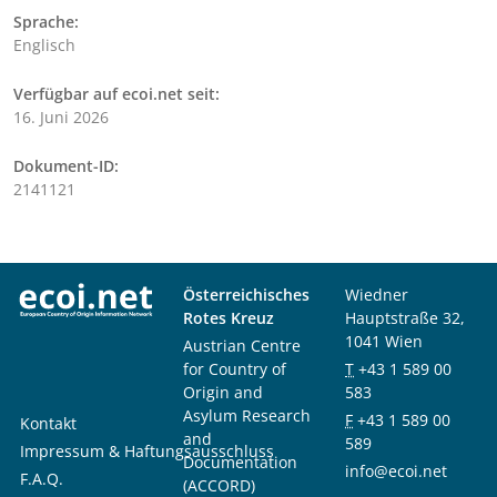
Sprache:
Englisch
Verfügbar auf ecoi.net seit:
16. Juni 2026
Dokument-ID:
2141121
Österreichisches
Wiedner
Rotes Kreuz
Hauptstraße 32,
1041 Wien
Austrian Centre
for Country of
T
+43 1 589 00
Origin and
583
Asylum Research
F
+43 1 589 00
Kontakt
and
589
Impressum & Haftungsausschluss
Documentation
info@ecoi.net
F.A.Q.
(ACCORD)