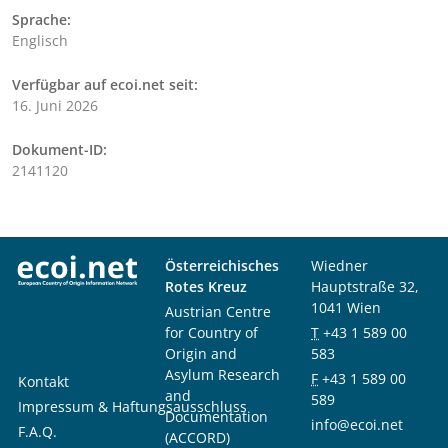
Sprache:
Englisch
Verfügbar auf ecoi.net seit:
16. Juni 2026
Dokument-ID:
2141120
Österreichisches
Wiedner
Rotes Kreuz
Hauptstraße 32,
1041 Wien
Austrian Centre
for Country of
T
+43 1 589 00
Origin and
583
Asylum Research
F
+43 1 589 00
Kontakt
and
589
Impressum & Haftungsausschluss
Documentation
info@ecoi.net
F.A.Q.
(ACCORD)