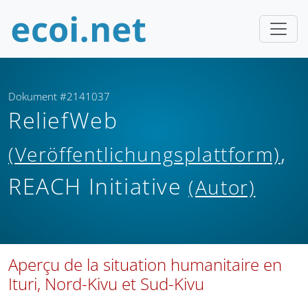
Dokument #2141037
ReliefWeb
,
(Veröffentlichungsplattform)
REACH Initiative
(Autor)
Aperçu de la situation humanitaire en
Ituri, Nord-Kivu et Sud-Kivu