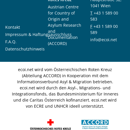
1041 Wien
Austrian Centre
for Country of
T
+43 1 589 00
Origin and
583
Asylum Research
F
+43 1 589 00
Kontakt
and
589
Impressum & Haftungsausschluss
Documentation
info@ecoi.net
F.A.Q.
(ACCORD)
Datenschutzhinweis
ecoi.net wird vom Österreichischen Roten Kreuz
(Abteilung ACCORD) in Kooperation mit dem
Informationsverbund Asyl & Migration betrieben.
ecoi.net wird durch den Asyl-, Migrations- und
Integrationsfonds, das Bundesministerium für Inneres
und die Caritas Österreich kofinanziert. ecoi.net wird
von ECRE und UNHCR ideell unterstützt.