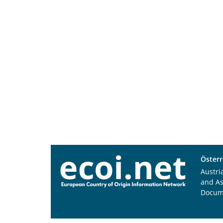
Österr
Austri
and A
Docum