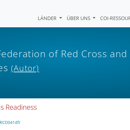
LÄNDER
ÜBER UNS
COI-RESSO
 Federation of Red Cross and
ies
(Autor)
ns Readiness
MDRCD041dfr