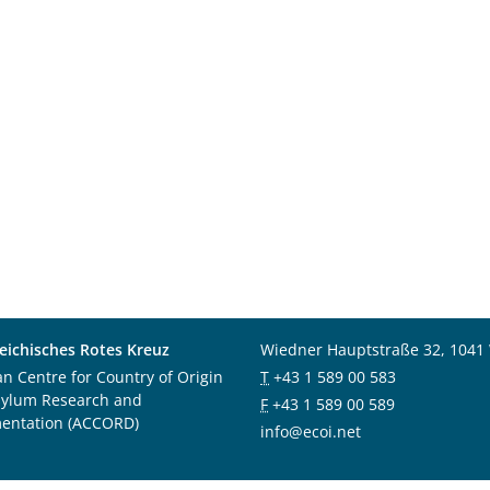
eichisches Rotes Kreuz
Wiedner Hauptstraße 32, 1041
an Centre for Country of Origin
T
+43 1 589 00 583
sylum Research and
F
+43 1 589 00 589
entation (ACCORD)
info@ecoi.net