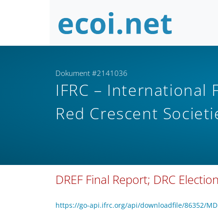
Dokument #2141036
IFRC – International
Red Crescent Societ
DREF Final Report; DRC Electio
https://go-api.ifrc.org/api/downloadfile/86352/