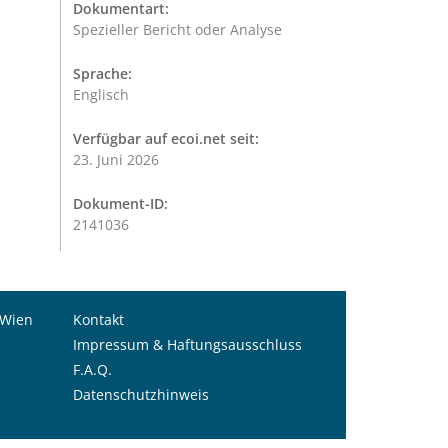
Dokumentart:
Spezieller Bericht oder Analyse
Sprache:
Englisch
Verfügbar auf ecoi.net seit:
23. Juni 2026
Dokument-ID:
2141036
 Wien
Kontakt
Impressum & Haftungsausschluss
F.A.Q.
Datenschutzhinweis