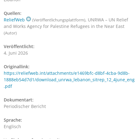
Quellen:
ReliefWeb
, UNRWA – UN Relief
(Veröffentlichungsplattform)
and Works Agency for Palestine Refugees in the Near East
(Autor)
Veröffentlicht:
4. Juni 2026
Originallink:
https://reliefweb.int/attachments/e1469bfc-d8bf-4cba-9d8b-
1888eb54d7d1/download_unrwa_lebanon_sitrep_12_4june_eng
.pdf
Dokumentart:
Periodischer Bericht
Sprache:
Englisch