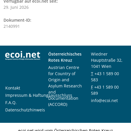
Verfügbar auf ecoi.net seit:
29. Juni 2026
Dokument-ID:
2140991
Österreichisches
Wiedner
Rotes Kreuz
Hauptstraße 32,
1041 Wien
Austrian Centre
for Country of
T
+43 1 589 00
Origin and
583
Asylum Research
F
+43 1 589 00
Kontakt
and
589
Impressum & Haftungsausschluss
Documentation
info@ecoi.net
F.A.Q.
(ACCORD)
Datenschutzhinweis
ecoi.net wird vom Österreichischen Roten Kreuz