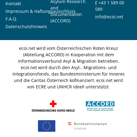
Asylum Research
F
+43 1 589 00
Kontakt
and
589
Impressum & Haftungsausschluss
Documentation
info@ecoi.net
F.A.Q.
(ACCORD)
Datenschutzhinweis
ecoi.net wird vom Österreichischen Roten Kreuz
(Abteilung ACCORD) in Kooperation mit dem
Informationsverbund Asyl & Migration betrieben.
ecoi.net wird durch den Asyl-, Migrations- und
Integrationsfonds, das Bundesministerium für Inneres
und die Caritas Österreich kofinanziert. ecoi.net wird
von ECRE und UNHCR ideell unterstützt.