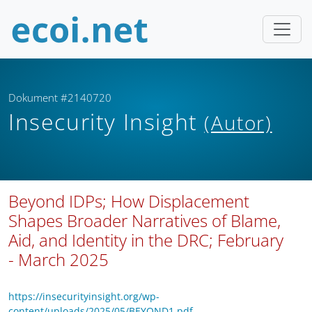
Dokument #2140720
Insecurity Insight
(Autor)
Beyond IDPs; How Displacement
Shapes Broader Narratives of Blame,
Aid, and Identity in the DRC; February
- March 2025
https://insecurityinsight.org/wp-
content/uploads/2025/05/BEYOND1.pdf