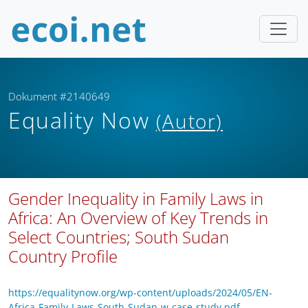
Dokument #2140649
Equality Now
(Autor)
Gender Inequality in Family Laws in
Africa: An Overview of Key Trends in
Select Countries; South Sudan
Country Profile
https://equalitynow.org/wp-content/uploads/2024/05/EN-
Africa-Family-Laws-South-Sudan-w-case-study.pdf