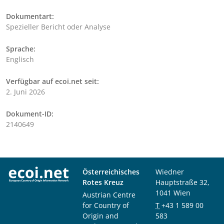
Dokumentart:
Spezieller Bericht oder Analyse
Sprache:
Englisch
Verfügbar auf ecoi.net seit:
2. Juni 2026
Dokument-ID:
2140649
Österreichisches
Wiedner
Rotes Kreuz
Hauptstraße 32,
1041 Wien
Austrian Centre
for Country of
T
+43 1 589 00
Origin and
583