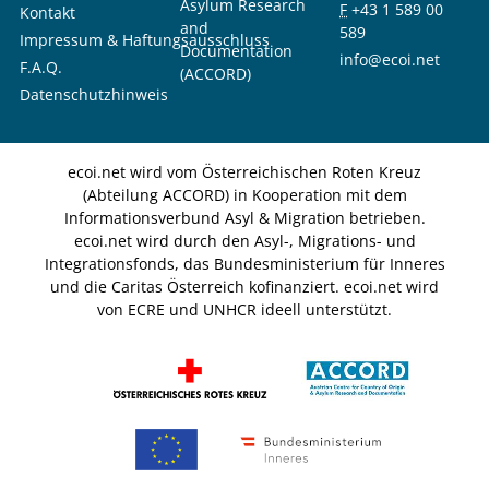
Asylum Research
F
+43 1 589 00
Kontakt
and
589
Impressum & Haftungsausschluss
Documentation
info@ecoi.net
F.A.Q.
(ACCORD)
Datenschutzhinweis
ecoi.net wird vom Österreichischen Roten Kreuz
(Abteilung ACCORD) in Kooperation mit dem
Informationsverbund Asyl & Migration betrieben.
ecoi.net wird durch den Asyl-, Migrations- und
Integrationsfonds, das Bundesministerium für Inneres
und die Caritas Österreich kofinanziert. ecoi.net wird
von ECRE und UNHCR ideell unterstützt.