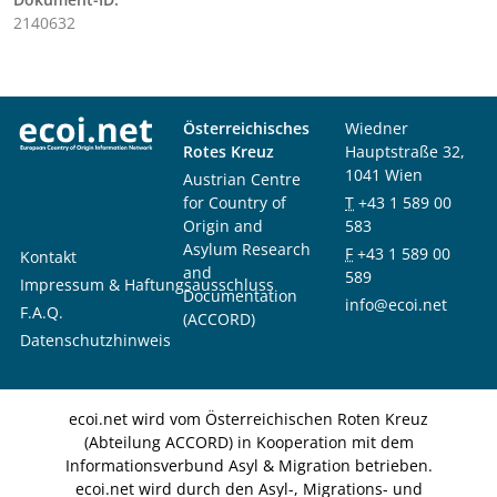
2140632
Österreichisches
Wiedner
Rotes Kreuz
Hauptstraße 32,
1041 Wien
Austrian Centre
for Country of
T
+43 1 589 00
Origin and
583
Asylum Research
F
+43 1 589 00
Kontakt
and
589
Impressum & Haftungsausschluss
Documentation
info@ecoi.net
F.A.Q.
(ACCORD)
Datenschutzhinweis
ecoi.net wird vom Österreichischen Roten Kreuz
(Abteilung ACCORD) in Kooperation mit dem
Informationsverbund Asyl & Migration betrieben.
ecoi.net wird durch den Asyl-, Migrations- und