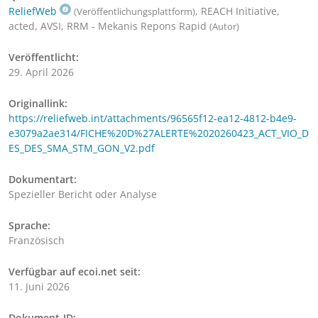
ReliefWeb
, REACH Initiative,
(Veröffentlichungsplattform)
acted, AVSI, RRM - Mekanis Repons Rapid
(Autor)
Veröffentlicht:
29. April 2026
Originallink:
https://reliefweb.int/attachments/96565f12-ea12-4812-b4e9-
e3079a2ae314/FICHE%20D%27ALERTE%2020260423_ACT_VIO_D
ES_DES_SMA_STM_GON_V2.pdf
Dokumentart:
Spezieller Bericht oder Analyse
Sprache:
Französisch
Verfügbar auf ecoi.net seit:
11. Juni 2026
Dokument-ID: