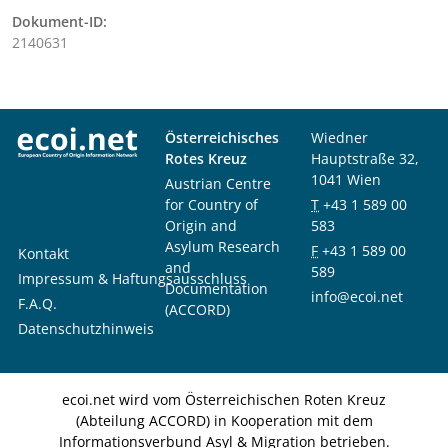
Dokument-ID:
2140631
Österreichisches
Wiedner
Rotes Kreuz
Hauptstraße 32,
1041 Wien
Austrian Centre
for Country of
T
+43 1 589 00
Origin and
583
Asylum Research
F
+43 1 589 00
Kontakt
and
589
Impressum & Haftungsausschluss
Documentation
info@ecoi.net
F.A.Q.
(ACCORD)
Datenschutzhinweis
ecoi.net wird vom Österreichischen Roten Kreuz
(Abteilung ACCORD) in Kooperation mit dem
Informationsverbund Asyl & Migration betrieben.