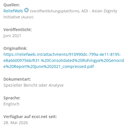
Quellen:
ReliefWeb
, ADI - Asian Dignity
(Veröffentlichungsplattform)
Initiative
(Autor)
Veröffentlicht:
Juni 2021
Originallink:
https://reliefweb.int/attachments/910990dc-799a-4e11-8195-
e8a660097566/R31.%20Consolidated%20Rohingya%20Genocid
e%20Report%20June%202021_compressed.pdf
Dokumentart:
Spezieller Bericht oder Analyse
Sprache:
Englisch
Verfügbar auf ecoi.net seit:
28. Mai 2026