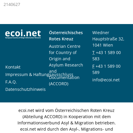
2140627
Österreichisches
Wiedner
Rotes Kreuz
Hauptstraße 32,
1041 Wien
Austrian Centre
for Country of
T
+43 1 589 00
Origin and
583
Asylum Research
F
+43 1 589 00
Kontakt
and
589
Impressum & Haftungsausschluss
Documentation
info@ecoi.net
F.A.Q.
(ACCORD)
Datenschutzhinweis
ecoi.net wird vom Österreichischen Roten Kreuz
(Abteilung ACCORD) in Kooperation mit dem
Informationsverbund Asyl & Migration betrieben.
ecoi.net wird durch den Asyl-, Migrations- und