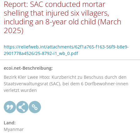
Report: SAC conducted mortar
shelling that injured six villagers,
including an 8-year old child (March
2025)
https://reliefweb.int/attachments/62f1a765-f163-56f9-b8e9-
2901778a4526/25-8792-i1_wb_0.pdf
ecoi.net-Beschreibung:
Bezirk Kler Lwee Htoo: Kurzbericht zu Beschuss durch den
Staatsverwaltungsrat (SAC), bei dem 6 Dorfbewohner·innen
verletzt wurden
Land:
Myanmar