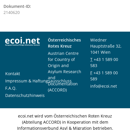
Dokument-ID:
2140620
Österreichisches
Wiedner
Rotes Kreuz
Hauptstraße 32,
1041 Wien
Austrian Centre
for Country of
T
+43 1 589 00
Origin and
583
Asylum Research
F
+43 1 589 00
Kontakt
and
589
Impressum & Haftungsausschluss
Documentation
info@ecoi.net
F.A.Q.
(ACCORD)
Datenschutzhinweis
ecoi.net wird vom Österreichischen Roten Kreuz
(Abteilung ACCORD) in Kooperation mit dem
Informationsverbund Asyl & Migration betrieben.