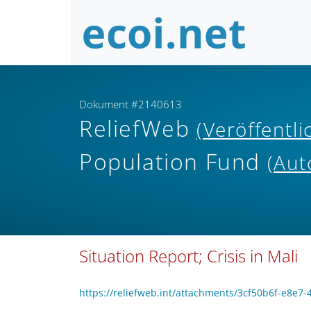
Dokument #2140613
ReliefWeb
(Veröffentl
Population Fund
(Aut
Situation Report; Crisis in Mali
https://reliefweb.int/attachments/3cf50b6f-e8