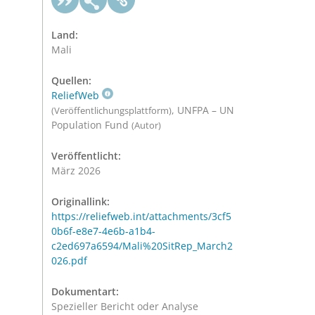
Land:
Mali
Quellen:
ReliefWeb
, UNFPA – UN
(Veröffentlichungsplattform)
Population Fund
(Autor)
Veröffentlicht:
März 2026
Originallink:
https://reliefweb.int/attachments/3cf5
0b6f-e8e7-4e6b-a1b4-
c2ed697a6594/Mali%20SitRep_March2
026.pdf
Dokumentart:
Spezieller Bericht oder Analyse