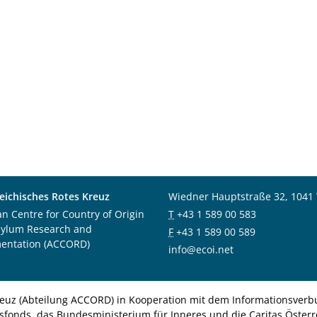
eichisches Rotes Kreuz
Wiedner Hauptstraße 32, 1041
an Centre for Country of Origin
T
+43 1 589 00 583
sylum Research and
F
+43 1 589 00 589
entation (ACCORD)
info@ecoi.net
euz (Abteilung ACCORD) in Kooperation mit dem Informationsverbu
nsfonds, das Bundesministerium für Inneres und die Caritas Österre