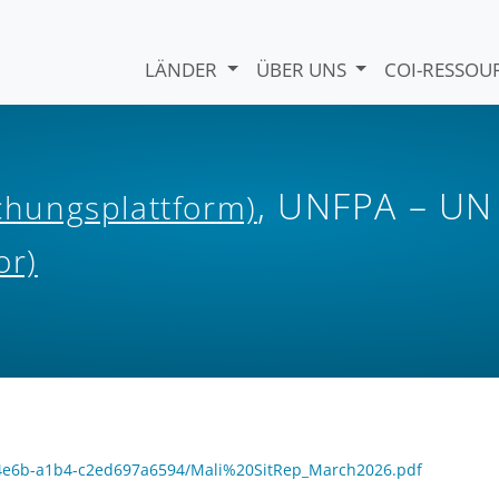
LÄNDER
ÜBER UNS
COI-RESSO
, UNFPA – UN
ichungsplattform)
or)
e7-4e6b-a1b4-c2ed697a6594/Mali%20SitRep_March2026.pdf