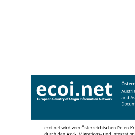
Österr
Austri
and A
Docum
ecoi.net wird vom Österreichischen Roten Kr
durch den Asyl-, Migrations- und Integratio